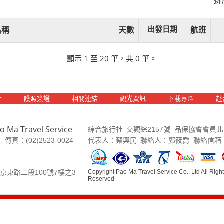
出發日期
名稱
天數
航班
顯示 1 至 20 筆，共 0 筆。
介
赴
護照簽證
相關連結
觀光資訊
下載專區
o Ma Travel Service
綜合旅行社
交觀綜2157號
品保協會會員北1
代表人：蔡興民
聯絡人：鄭筱喬
聯絡信箱
6
傳真：(02)2523-0024
0
9
Copyright Pao Ma Travel Service Co., Ltd All Righ
京東路二段100號7樓之3
Reserved