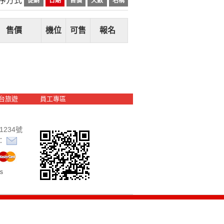
促銷
日期
售價
天數
名稱
售價
機位
可售
報名
台旅遊
員工專區
234號
：
ts