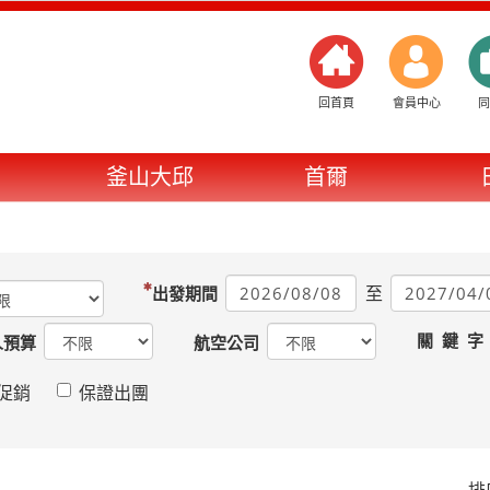
回首頁
會員中心
同
釜山大邱
首爾
至
出發期間
關 鍵 字
人預算
航空公司
促銷
保證出團
排