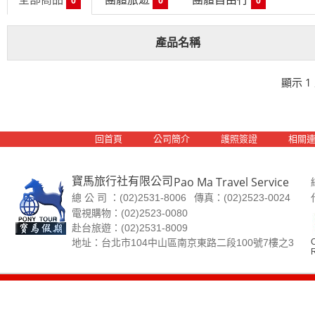
0
0
0
產品名稱
顯示 1
回首頁
公司簡介
護照簽證
相關
寶馬旅行社有限公司
Pao Ma Travel Service
總 公 司 ：(02)2531-8006
傳真：(02)2523-0024
電視購物：(02)2523-0080
赴台旅遊：(02)2531-8009
C
地址：台北市104中山區南京東路二段100號7樓之3