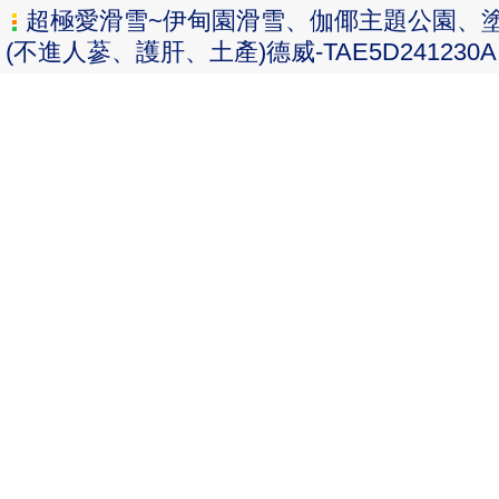
超極愛滑雪~伊甸園滑雪、伽倻主題公園、
(不進人蔘、護肝、土產)德威-TAE5D241230A