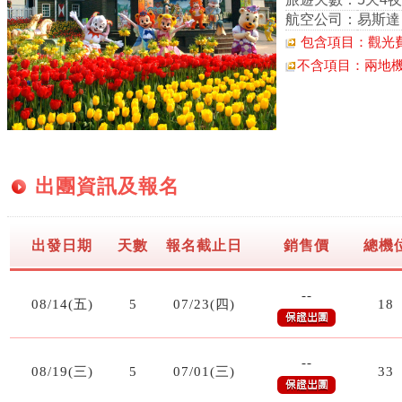
航空公司：
易斯達
包含項目：觀光費
不含項目：兩地機場
出團資訊及報名
出發日期
天數
報名截止日
銷售價
總機
--
08/14(五)
5
07/23(四)
18
--
08/19(三)
5
07/01(三)
33