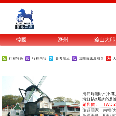
韓國
濟州
釜山大邱
行程特色
行程內容
參考航班
出團資訊及報名
清易嗨翻玩~(不
海鮮鍋&燒肉吃到
銷售價：
TWD$1
旅遊國家：
南韓(
旅遊天數：
5天4夜