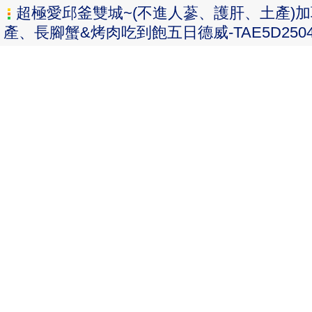
超極愛邱釜雙城~(不進人蔘、護肝、土產)
產、長腳蟹&烤肉吃到飽五日德威-TAE5D2504