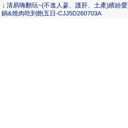
清易嗨翻玩~(不進人蔘、護肝、土產)繽紛
鍋&燒肉吃到飽五日-CJJ5D260703A