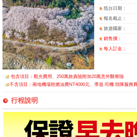
抵台日期：
報名截止：
旅遊國家：
銷售價：
每人訂金：
包含項目：觀光費用、250萬旅責險附加20萬意外醫療險
不含項目：兩地機場稅燃油費NT4000元、導遊.司機.領隊服務費(小費
行程說明