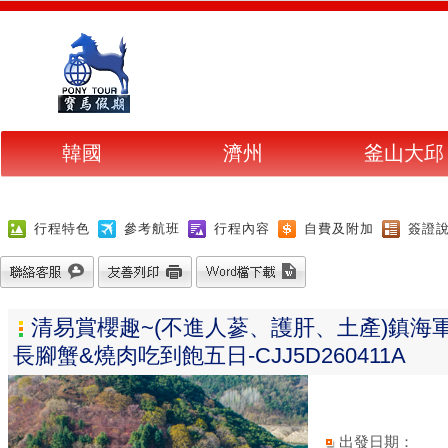
韓國
濟州
釜山大邱
行程特色
參考航班
行程內容
自費及附加
簽證
清易賞櫻趣~(不進人蔘、護肝、土產)鎮
長腳蟹&燒肉吃到飽五日-CJJ5D260411A
出發日期：