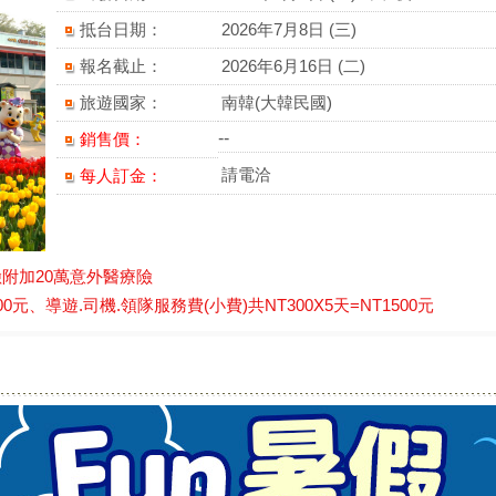
抵台日期：
2026年7月8日 (三)
報名截止：
2026年6月16日 (二)
旅遊國家：
南韓(大韓民國)
--
銷售價：
請電洽
每人訂金：
附加20萬意外醫療險
元、導遊.司機.領隊服務費(小費)共NT300X5天=NT1500元