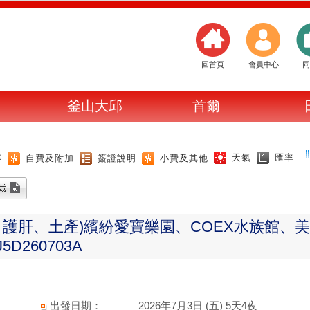
回首頁
會員中心
同
釜山大邱
首爾
天氣
匯率
容
自費及附加
簽證說明
小費及其他
、護肝、土產)繽紛愛寶樂園、COEX水族館、
D260703A
出發日期：
2026年7月3日 (五) 5天4夜