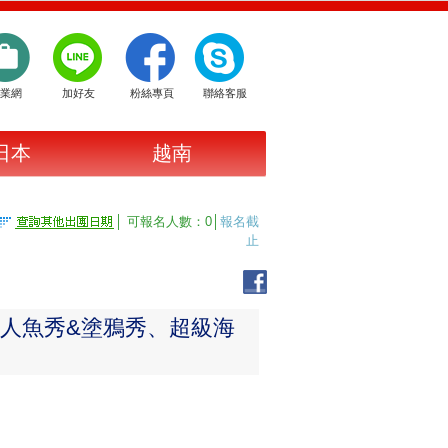
業網
加好友
粉絲專頁
聯絡客服
日本
越南
│ 可報名人數：0│
報名截
止
美人魚秀&塗鴉秀、超級海