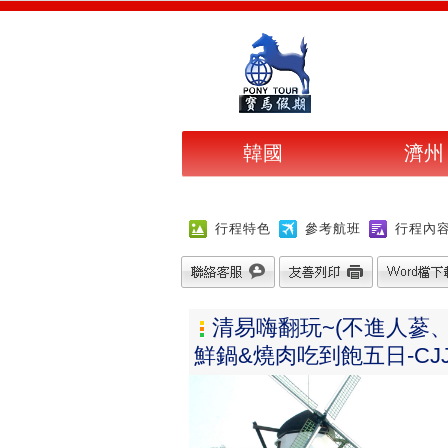
韓國
濟州
行程特色
參考航班
行程內
清易嗨翻玩~(不進人蔘
鮮鍋&燒肉吃到飽五日-CJJ5