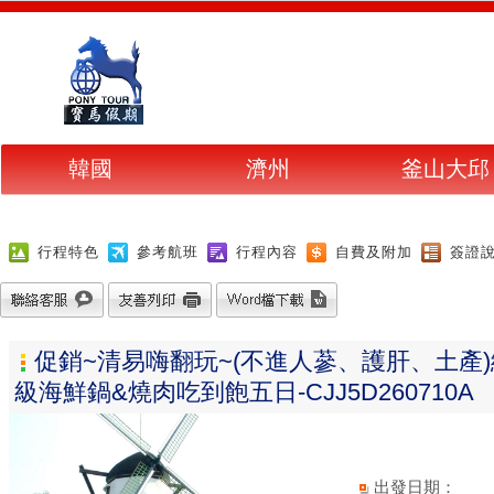
韓國
濟州
釜山大邱
行程特色
參考航班
行程內容
自費及附加
簽證
促銷~清易嗨翻玩~(不進人蔘、護肝、土產
級海鮮鍋&燒肉吃到飽五日-CJJ5D260710A
出發日期：