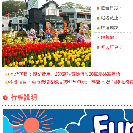
抵台日期：
報名截止：
旅遊國家：
銷售價：
每人訂金：
包含項目：觀光費用、250萬旅責險附加20萬意外醫療險
不含項目：兩地機場稅燃油費NT5000元、導遊.司機.領隊服務費(小費
行程說明