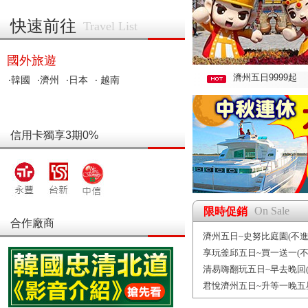
快速前往
Travel List
國外旅遊
濟州五日9999起
‧韓國
‧濟州
‧日本
‧ 越南
信用卡獨享3期0%
On Sale
限時促銷
合作廠商
濟州五日~史努比庭園(不進
享玩釜邱五日~買一送一(不
清易嗨翻玩五日~早去晚回(
君悅濟州五日~升等一晚五