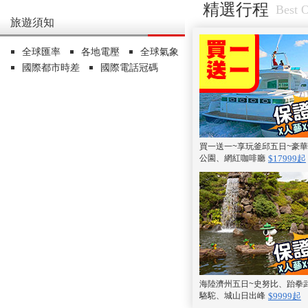
精選行程
Best O
旅遊須知
全球匯率
各地電壓
全球氣象
國際都市時差
國際電話冠碼
買一送一~享玩釜邱五日~豪
公園、網紅咖啡廳
$17999起
海陸濟州五日~史努比、跆拳
駱駝、城山日出峰
$9999起