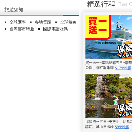
精選行程
Best O
旅遊須知
全球匯率
各地電壓
全球氣象
國際都市時差
國際電話冠碼
買一送一~享玩釜邱五日~豪
公園、網紅咖啡廳
$17999起
海陸濟州五日~史努比、跆拳
駱駝、城山日出峰
$9999起