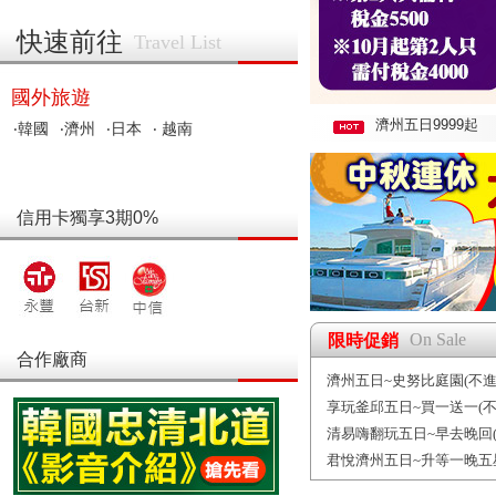
快速前往
Travel List
國外旅遊
濟州五日9999起
‧韓國
‧濟州
‧日本
‧ 越南
信用卡獨享3期0%
On Sale
限時促銷
合作廠商
濟州五日~史努比庭園(不進
享玩釜邱五日~買一送一(不
清易嗨翻玩五日~早去晚回(
君悅濟州五日~升等一晚五