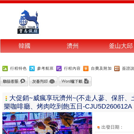
韓國
濟州
釜山大邱
行程特色
參考航班
行程內容
自費及附加
簽證
大促銷~威瘋享玩濟州~(不走人蔘、保肝
樂咖啡廳、烤肉吃到飽五日-CJU5D260612A
出發日期：