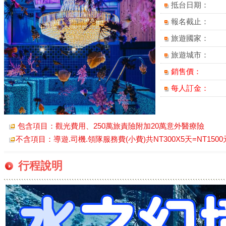
抵台日期：
報名截止：
旅遊國家：
旅遊城市：
銷售價：
每人訂金：
包含項目：觀光費用、250萬旅責險附加20萬意外醫療險
不含項目：導遊.司機.領隊服務費(小費)共NT300X5天=NT150
行程說明