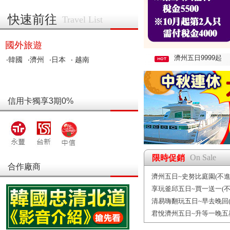
快速前往
Travel List
國外旅遊
濟州五日9999起
‧韓國
‧濟州
‧日本
‧ 越南
信用卡獨享3期0%
On Sale
限時促銷
合作廠商
濟州五日~史努比庭園(不進
享玩釜邱五日~買一送一(不
清易嗨翻玩五日~早去晚回(
君悅濟州五日~升等一晚五