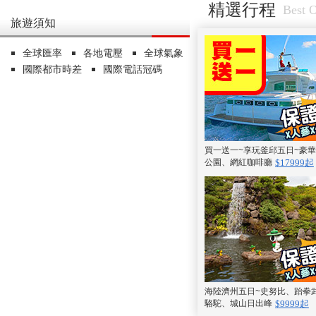
精選行程
Best O
旅遊須知
全球匯率
各地電壓
全球氣象
國際都市時差
國際電話冠碼
買一送一~享玩釜邱五日~豪
公園、網紅咖啡廳
$17999起
海陸濟州五日~史努比、跆拳
駱駝、城山日出峰
$9999起