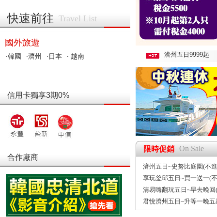
快速前往
Travel List
國外旅遊
濟州五日9999起
‧韓國
‧濟州
‧日本
‧ 越南
信用卡獨享3期0%
On Sale
限時促銷
合作廠商
濟州五日~史努比庭園(不進
享玩釜邱五日~買一送一(不
清易嗨翻玩五日~早去晚回(
君悅濟州五日~升等一晚五