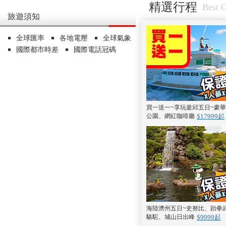
精選行程
Best O
旅遊須知
全球匯率
各地電壓
全球氣象
國際都市時差
國際電話冠碼
買一送一~享玩釜邱五日~豪
公園、網紅咖啡廳
$17999起
海陸濟州五日~史努比、跆拳
駱駝、城山日出峰
$9999起