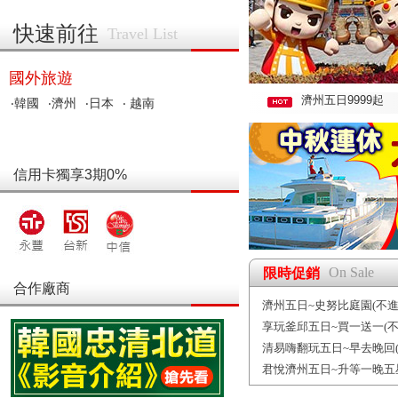
快速前往
Travel List
國外旅遊
濟州五日9999起
‧韓國
‧濟州
‧日本
‧ 越南
信用卡獨享3期0%
On Sale
限時促銷
合作廠商
濟州五日~史努比庭園(不進
享玩釜邱五日~買一送一(不
清易嗨翻玩五日~早去晚回(
君悅濟州五日~升等一晚五