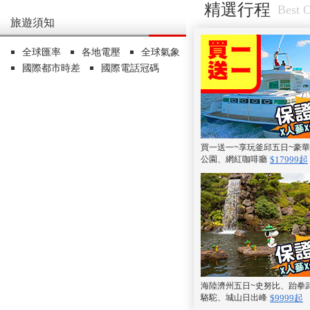
精選行程
Best O
旅遊須知
全球匯率
各地電壓
全球氣象
國際都市時差
國際電話冠碼
買一送一~享玩釜邱五日~豪
公園、網紅咖啡廳
$17999起
海陸濟州五日~史努比、跆拳
駱駝、城山日出峰
$9999起