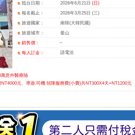
抵台日期：
2026年6月21日
(日)
報名截止：
2026年3月25日 (三)
旅遊國家：
南韓(大韓民國)
旅遊城市：
釜山
--
銷售價：
請電洽
每人訂金：
0萬意外醫療險
000元、導遊.司機.領隊服務費(小費)共NT300X4天=NT1200元