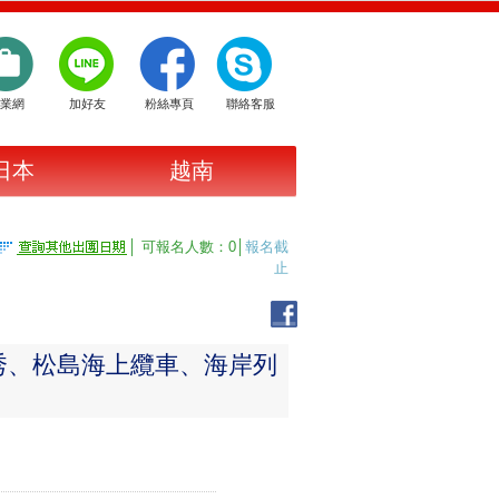
業網
加好友
粉絲專頁
聯絡客服
日本
越南
│ 可報名人數：0│
報名截
止
鴉秀、松島海上纜車、海岸列