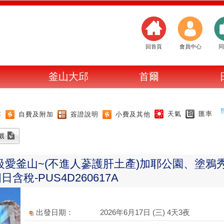
回首頁
會員中心
同
釜山大邱
首爾
天氣
匯率
容
自費及附加
簽證說明
小費及其他
級愛釜山~(不進人蔘護肝土產)加耶公園、塗
稅-PUS4D260617A
出發日期：
2026年6月17日 (三) 4天3夜