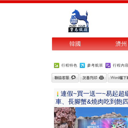
韓國
濟州
行程特色
參考航班
行程內
連假~買一送一~易起超
車、長腳蟹&燒肉吃到飽四日含