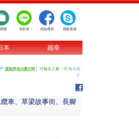
業網
加好友
粉絲專頁
聯絡客服
日本
越南
│ 可報名人數：0│
報名截
止
上纜車、草梁故事街、長腳