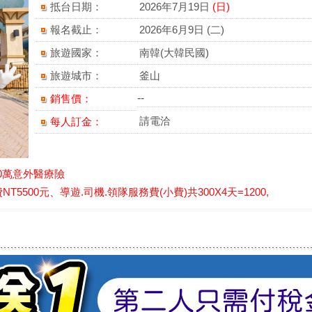
抵台日期：
2026年7月19日
(日)
報名截止：
2026年6月9日 (二)
旅遊國家：
南韓(大韓民國)
旅遊城市：
釜山
--
銷售價：
請電洽
每人訂金：
0萬意外醫療險
500元、導遊.司機.領隊服務費(小費)共300X4天=1200,