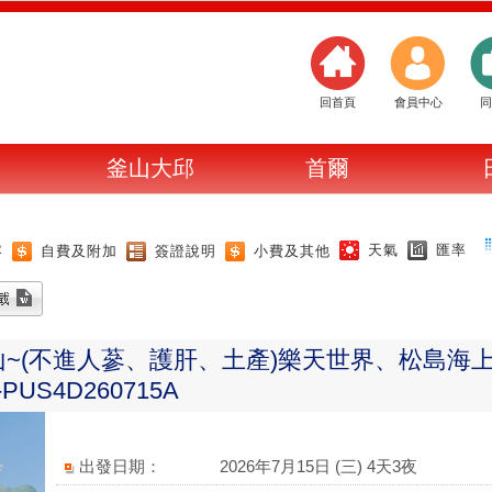
回首頁
會員中心
同
釜山大邱
首爾
天氣
匯率
容
自費及附加
簽證說明
小費及其他
~(不進人蔘、護肝、土產)樂天世界、松島海
US4D260715A
出發日期：
2026年7月15日 (三) 4天3夜