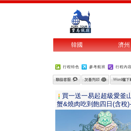
韓國
濟州
行程特色
參考航班
行程內
買一送一易起超級愛釜山
蟹&燒肉吃到飽四日(含稅)-P