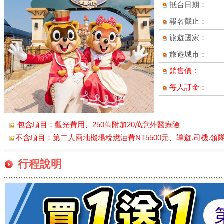
抵台日期：
報名截止：
旅遊國家：
旅遊城市：
銷售價：
每人訂金：
包含項目：觀光費用、250萬附加20萬意外醫療險
不含項目：第二人兩地機場稅燃油費NT5500元、導遊.司機.領隊服務
行程說明