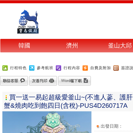
韓國
濟州
釜山大邱
行程特色
參考航班
行程內容
自費及附加
簽證
買一送一易起超級愛釜山~(不進人蔘、護
蟹&燒肉吃到飽四日(含稅)-PUS4D260717A
出發日期：