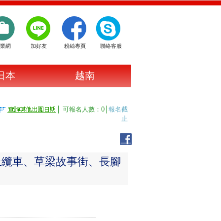
業網
加好友
粉絲專頁
聯絡客服
日本
越南
│ 可報名人數：0│
報名截
止
上纜車、草梁故事街、長腳