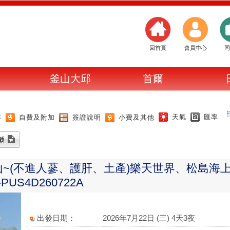
回首頁
會員中心
同
釜山大邱
首爾
天氣
匯率
容
自費及附加
簽證說明
小費及其他
~(不進人蔘、護肝、土產)樂天世界、松島海
US4D260722A
出發日期：
2026年7月22日 (三) 4天3夜