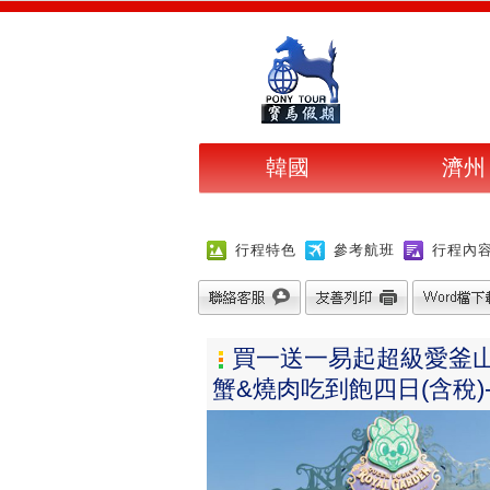
韓國
濟州
行程特色
參考航班
行程內
買一送一易起超級愛釜山
蟹&燒肉吃到飽四日(含稅)-P