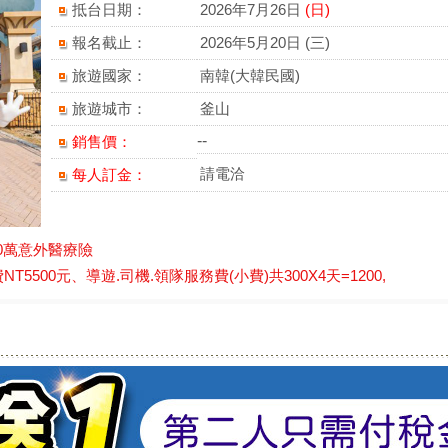
抵台日期：
2026年7月26日
(日)
報名截止：
2026年5月20日 (三)
旅遊國家：
南韓(大韓民國)
旅遊城市：
釜山
--
銷售價：
請電洽
每人訂金：
0萬意外醫療險
500元、導遊.司機.領隊服務費(小費)共300X4天=1200,