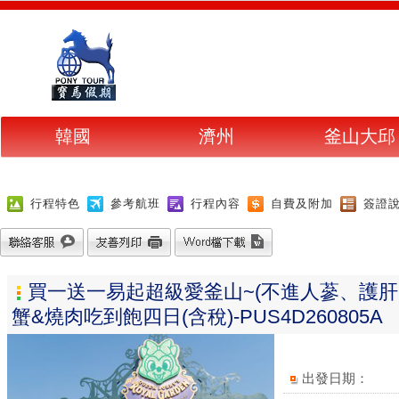
韓國
濟州
釜山大邱
行程特色
參考航班
行程內容
自費及附加
簽證
買一送一易起超級愛釜山~(不進人蔘、護
蟹&燒肉吃到飽四日(含稅)-PUS4D260805A
出發日期：