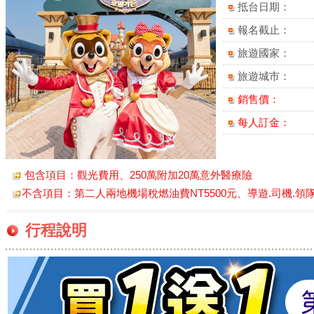
抵台日期：
報名截止：
旅遊國家：
旅遊城市：
銷售價：
每人訂金：
包含項目：觀光費用、250萬附加20萬意外醫療險
不含項目：第二人兩地機場稅燃油費NT5500元、導遊.司機.領隊服務
行程說明