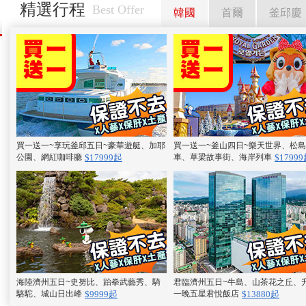
精選行程
Best Offer
韓國
首爾
釜邱慶
買一送一~享玩釜邱五日~豪華遊艇、加耶
買一送一~釜山四日~樂天世界、松
公園、網紅咖啡廳
車、草梁故事街、海岸列車
$17999起
$1799
海陸濟州五日~史努比、跆拳武藝秀、騎
君臨濟州五日~牛島、山茶花之丘、
駱駝、城山日出峰
一晚五星君悅飯店
$9999起
$13880起