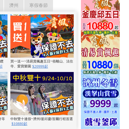
濟州
寒假春節
島纜
買一送一~清易賞楓趣五日~俗離山、法住
買一送一~清易賞楓趣五日~俗
寺、愛寶樂園
寺、愛寶樂園
9起
$20999起
$20999起
升等
中秋雙十連假~濟州/釜邱慶/首爾行程首選
清易玩雪趣五日~滑雪場滑雪、
$10880起
寶、忠州碎冰船
$10880起