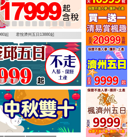
80起
君悅濟州五日13880起