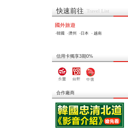
快速前往
Travel List
國外旅遊
‧韓國
‧濟州
‧日本
‧ 越南
信用卡獨享3期0%
合作廠商