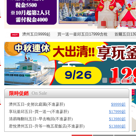
濟州五日9999起
買一送一釜邱五日17999含稅
首爾五日139
On Sale
限時促銷
濟州五日~史努比庭園(不進蔘肝)
$9999起
享玩釜邱五日~買一送一(不進蔘肝)
$17999起
清易嗨翻玩五日~早去晚回(不進蔘肝)
$13980起
君悅濟州五日~升等一晚五星飯店(不進蔘肝)
$13880起