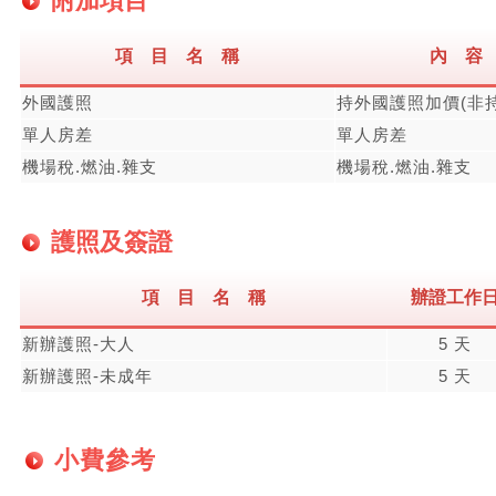
附加項目
項 目 名 稱
內 容
外國護照
持外國護照加價(非
單人房差
單人房差
機場稅.燃油.雜支
機場稅.燃油.雜支
護照及簽證
項 目 名 稱
辦證工作
新辦護照-大人
5 天
新辦護照-未成年
5 天
小費參考