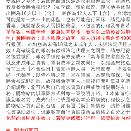
受脫隊之要求；若因此而無法滿足您的旅遊需求，建議您
程及餐食將會視情況【如季節、預約狀況、觀光地區休假
出團為16人以上【含】，最多為42人以下【含】，台灣
可能是給一大一小的床型，也有可能是行軍床，請見諒喔
香皂、洗髮精及個人習慣性藥品。
※包含的行程及餐食若
單幫客、韓國華僑、旅遊期間脫隊，若有以上情形皆另加收費
照）參團有效；非本國籍之旅客，每人須補收新台幣400
行報價。 ※如您為未滿18歲之未成年人，未與法定代
效！為確認您的報名有徵得法定代理人之同意，請您記得
名後並繳回，報名手續始有效完成
※『為考量旅客自身之
以及未成年之貴賓，需有成年之親友同行，以維護您旅途
發前三天【不含假日】告知承辨人員，為您處理。 ※素
頭、泡麵等，以備不時之需！
※在韓國，為響應環保、減
將會被記點罰款。故司機會等客人上車後再開引擎及空調
介紹說明，您可依照自己需求購買自用或致贈親朋好友！
務，購物站內以單團方式對每一團說明介紹。
3.本旅遊
議您報名前，應先行評估或是報名本公司購物行程較少之
購物站採買商品回台後，如有退【換】貨情形，請於回國
性質協助處理，但旅客需自行負擔該商品價格之百分之十
化契約書即產生效力，若變更或取消行程，依契約書內容