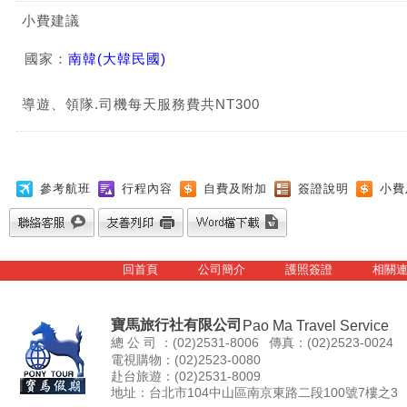
小費建議
國家：
南韓(大韓民國)
導遊、領隊.司機每天服務費共NT300
參考航班
行程內容
自費及附加
簽證說明
小費
回首頁
公司簡介
護照簽證
相關
寶馬旅行社有限公司
Pao Ma Travel Service
總 公 司 ：(02)2531-8006
傳真：(02)2523-0024
電視購物：(02)2523-0080
赴台旅遊：(02)2531-8009
地址：台北市104中山區南京東路二段100號7樓之3