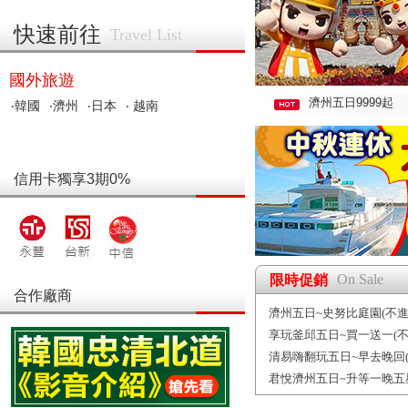
快速前往
Travel List
國外旅遊
濟州五日9999起
‧韓國
‧濟州
‧日本
‧ 越南
信用卡獨享3期0%
On Sale
限時促銷
合作廠商
濟州五日~史努比庭園(不進
享玩釜邱五日~買一送一(不
清易嗨翻玩五日~早去晚回(
君悅濟州五日~升等一晚五