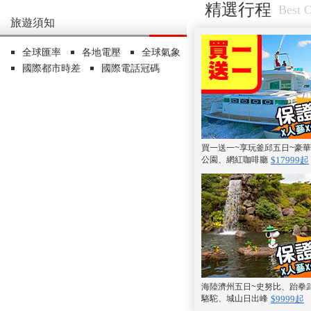
精選行程
Best O
旅遊須知
全球匯率
各地電壓
全球氣象
國際都市時差
國際電話冠碼
買一送一~享玩釜邱五日~豪
公園、網紅咖啡廳
$17999起
海陸濟州五日~史努比、跆拳
駱駝、城山日出峰
$9999起